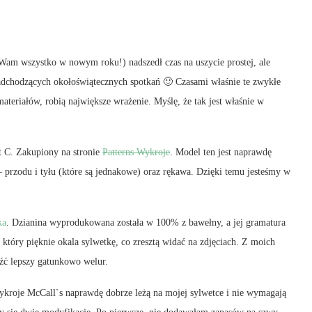
 Wam wszystko w nowym roku!) nadszedł czas na uszycie prostej, ale
nadchodzących okołoświątecznych spotkań 🙂 Czasami właśnie te zwykłe
ateriałów, robią największe wrażenie. Myślę, że tak jest właśnie w
 C. Zakupiony na stronie
Patterns Wykroje
. Model ten jest naprawdę
 – przodu i tyłu (które są jednakowe) oraz rękawa. Dzięki temu jesteśmy w
ka
. Dzianina wyprodukowana została w 100% z bawełny, a jej gramatura
, który pięknie okala sylwetkę, co zresztą widać na zdjęciach. Z moich
aleźć lepszy gatunkowo welur.
wykroje McCall`s naprawdę dobrze leżą na mojej sylwetce i nie wymagają