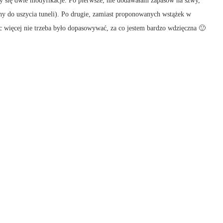
 się dwie modyfikacje. Po pierwsze, nie dodawałam zapasów na szwy,
ny do uszycia tuneli). Po drugie, zamiast proponowanych wstążek w
c więcej nie trzeba było dopasowywać, za co jestem bardzo wdzięczna 🙂