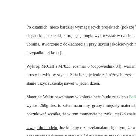
Po ostatnich, nieco bardziej wymagających projektach (pokażę
eleganckiej sukienki, którą będę mogła wykorzystać w czasie 
ubrania, stworzone z dokładnością i przy użyciu jakościowych m
przypadku tej kreacji.
Wykrój:
McCall`s M7833, rozmiar 6 (odpowiednik 34), wariant
prosty i szybki w szyciu. Składa się jedynie z 2 różnych części
stanie uszyć sukienkę nawet w jeden dzień.
Materiał:
Welur bawełniany w kolorze beżu/nude ze sklepu
Bel
wynosi 260g. Jest to zatem naturalny, gruby i mięsisty materiał
poszukiwań wynika, że w tym momencie na rynku ciężko zn
Uwagi do modelu:
Już kolejny raz przekonałam się o tym, że 