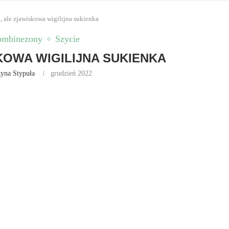
a, ale zjawiskowa wigilijna sukienka
Kombinezony
Szycie
KOWA WIGILIJNA SUKIENKA
zyna Stypuła
grudzień 2022