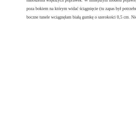
nanoszenia większych poprawek. W niniejszym modelu pojawiły
poza bokiem na którym widać ściągnięcie (tu zapas był potrzeb
boczne tunele wciągnęłam białą gumkę o szerokości 0,5 cm. Ni