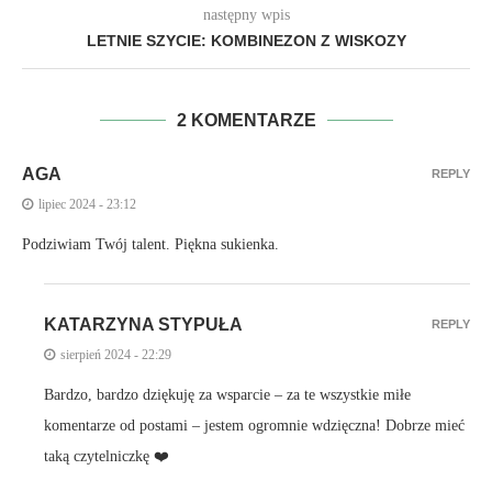
następny wpis
LETNIE SZYCIE: KOMBINEZON Z WISKOZY
2 KOMENTARZE
AGA
REPLY
lipiec 2024 - 23:12
Podziwiam Twój talent. Piękna sukienka.
KATARZYNA STYPUŁA
REPLY
sierpień 2024 - 22:29
Bardzo, bardzo dziękuję za wsparcie – za te wszystkie miłe
komentarze od postami – jestem ogromnie wdzięczna! Dobrze mieć
taką czytelniczkę ❤️