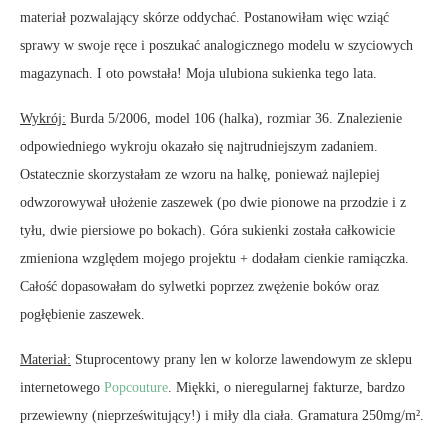
materiał pozwalający skórze oddychać. Postanowiłam więc wziąć
sprawy w swoje ręce i poszukać analogicznego modelu w szyciowych
magazynach. I oto powstała! Moja ulubiona sukienka tego lata.
Wykrój:
Burda 5/2006, model 106 (halka), rozmiar 36. Znalezienie
odpowiedniego wykroju okazało się najtrudniejszym zadaniem.
Ostatecznie skorzystałam ze wzoru na halkę, ponieważ najlepiej
odwzorowywał ułożenie zaszewek (po dwie pionowe na przodzie i z
tyłu, dwie piersiowe po bokach). Góra sukienki została całkowicie
zmieniona względem mojego projektu + dodałam cienkie ramiączka.
Całość dopasowałam do sylwetki poprzez zwężenie boków oraz
pogłębienie zaszewek.
Materiał:
Stuprocentowy prany len w kolorze lawendowym ze sklepu
internetowego
Popcouture
. Miękki, o nieregularnej fakturze, bardzo
przewiewny (nieprześwitujący!) i miły dla ciała. Gramatura 250mg/m².