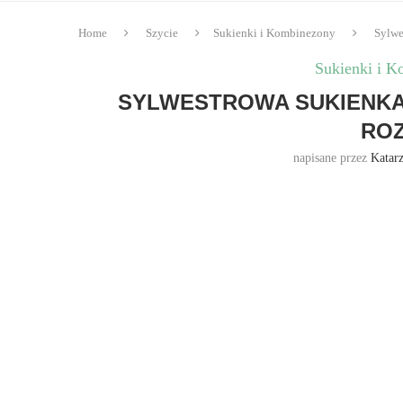
Home
Szycie
Sukienki i Kombinezony
Sylwe
Sukienki i 
SYLWESTROWA SUKIENKA 
ROZ
napisane przez
Katar