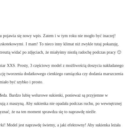
gu pojawia się nowy wpis. Zatem i w tym roku nie mogło być inaczej!
 dyskotekowymi. I mam! To nieco inny klimat niż zwykle tutaj pokazuję,
zresztą widać po zdjęciach, że miałyśmy niezłą radochę podczas pracy 🙂
miar XXS. Prosty, 3 częściowy model z możliwością doszycia nakładanego
ukcję tworzenia dodatkowego cienkiego ramiączka czy dodania marszczenia
iało być szybko i prosto.
eda. Bardzo lubię welurowe sukienki, ponieważ są przyjemne w
racują z maszyną. Aby sukienka nie opadała podczas ruchu, po wewnętrznej
yznać, że na ten moment sprawdza się to naprawdę nieźle.
ki! Model jest naprawdę świetny, a jaki efektowny! Aby sukienka leżała