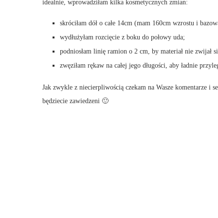
idealnie, wprowadziłam kilka kosmetycznych zmian:
skróciłam dół o całe 14cm (mam 160cm wzrostu i bazow
wydłużyłam rozcięcie z boku do połowy uda;
podniosłam linię ramion o 2 cm, by materiał nie zwijał si
zwęziłam rękaw na całej jego długości, aby ładnie przyle
Jak zwykle z niecierpliwością czekam na Wasze komentarze i se
będziecie zawiedzeni 🙂