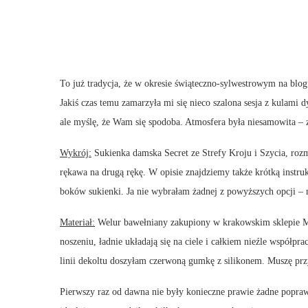
To już tradycja, że w okresie świąteczno-sylwestrowym na blo
Jakiś czas temu zamarzyła mi się nieco szalona sesja z kulami
ale myślę, że Wam się spodoba. Atmosfera była niesamowita – 
Wykrój:
Sukienka damska Secret ze Strefy Kroju i Szycia, roz
rękawa na drugą rękę. W opisie znajdziemy także krótką instr
boków sukienki. Ja nie wybrałam żadnej z powyższych opcji – m
Materiał:
Welur bawełniany zakupiony w krakowskim sklepie M
noszeniu, ładnie układają się na ciele i całkiem nieźle współp
linii dekoltu doszyłam czerwoną gumkę z silikonem. Muszę prz
Pierwszy raz od dawna nie były konieczne prawie żadne popraw