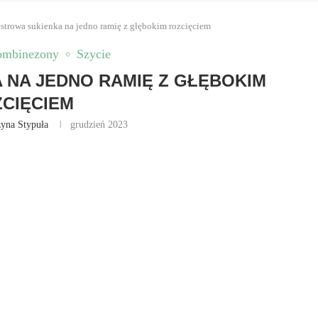
strowa sukienka na jedno ramię z głębokim rozcięciem
Kombinezony
Szycie
NA JEDNO RAMIĘ Z GŁĘBOKIM
CIĘCIEM
zyna Stypuła
grudzień 2023